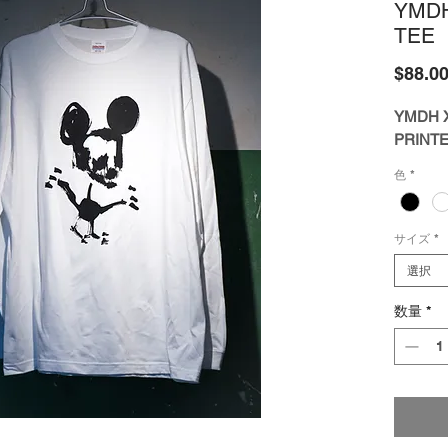
YMDH
TEE
$88.0
YMDH 
PRINTE
色
*
サイズ
*
選択
数量
*