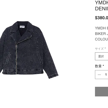
YMD
DENI
$380.
YMDH 
BIKER 
COLOU
BLACK
サイズ
*
100% 
SIZE: 0/
選択
数量
*